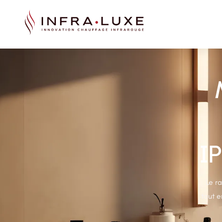
I
Le r
tout e