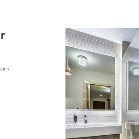
r
ouges