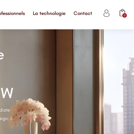
ofessionnels
La technologie
Contact
0
e
 W
diate
ign, il