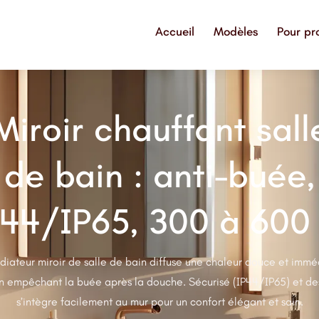
Accueil
Modèles
Pour pr
Miroir chauffant sall
de bain : anti-buée,
P44/IP65, 300 à 600
adiateur miroir de salle de bain diffuse une chaleur douce et immé
n empêchant la buée après la douche. Sécurisé (IP44/IP65) et des
s’intègre facilement au mur pour un confort élégant et sain.