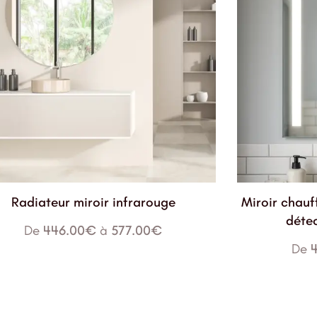
Radiateur miroir infrarouge
Miroir chauf
déte
De
446.00
€
à
577.00
€
De