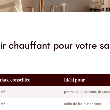
r chauffant pour votre sa
rface conseillée
Idéal pour
 m²
petite salle de bain, dressi
 m²
salle de bain standard