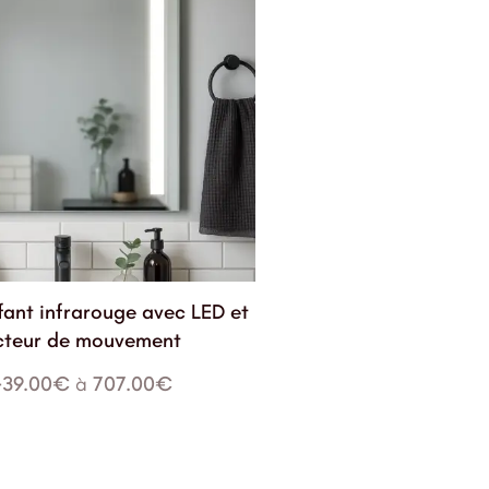
fant infrarouge avec LED et
cteur de mouvement
439.00
€
à
707.00
€