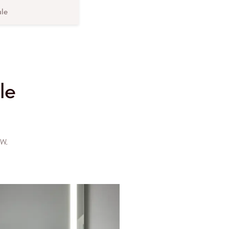
ale
le
 W.